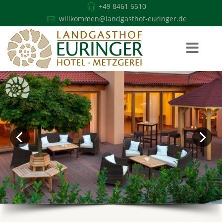
+49 8461 6510
willkommen@landgasthof-euringer.de