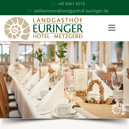
+49 8461 6510
willkommen@landgasthof-euringer.de