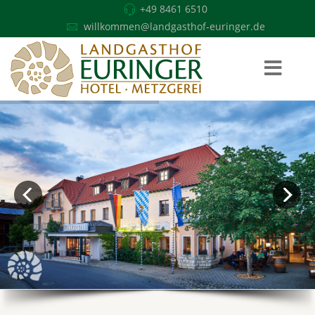
+49 8461 6510
willkommen@landgasthof-euringer.de