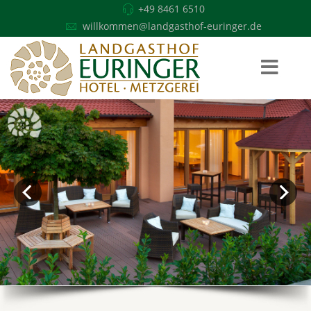
+49 8461 6510
willkommen@landgasthof-euringer.de