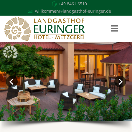
+49 8461 6510
willkommen@landgasthof-euringer.de