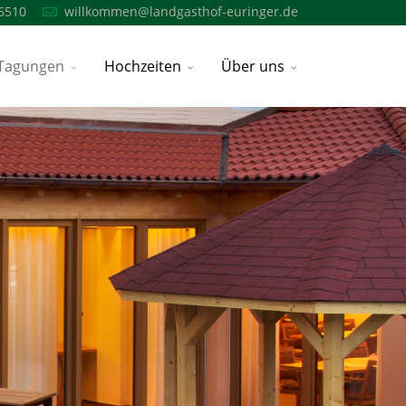
6510
willkommen@landgasthof-euringer.de
Tagungen
Hochzeiten
Über uns