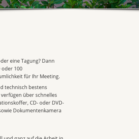
 oder eine Tagung? Dann
 oder 100
mlichkeit für Ihr Meeting.
d technisch bestens
d verfügen über schnelles
ationskoffer, CD- oder DVD-
r sowie Dokumentenkamera
l und ganz auf die Arbeit in