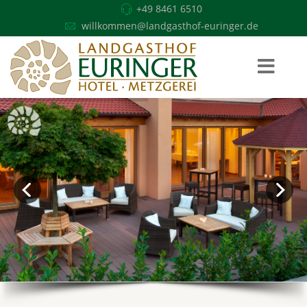
+49 8461 6510
willkommen@landgasthof-euringer.de