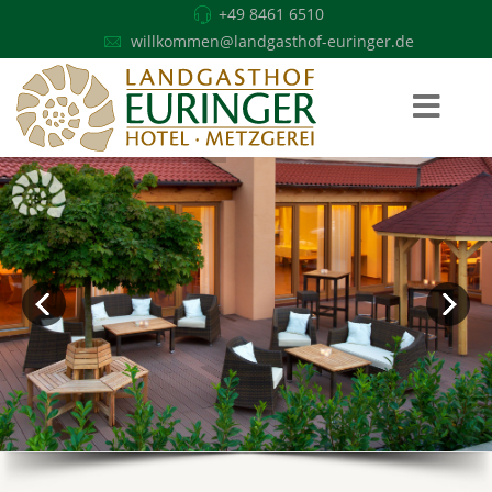
+49 8461 6510
willkommen@landgasthof-euringer.de