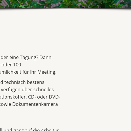
 oder eine Tagung? Dann
 oder 100
mlichkeit für Ihr Meeting.
d technisch bestens
d verfügen über schnelles
ationskoffer, CD- oder DVD-
r sowie Dokumentenkamera
l und ganz auf die Arbeit in