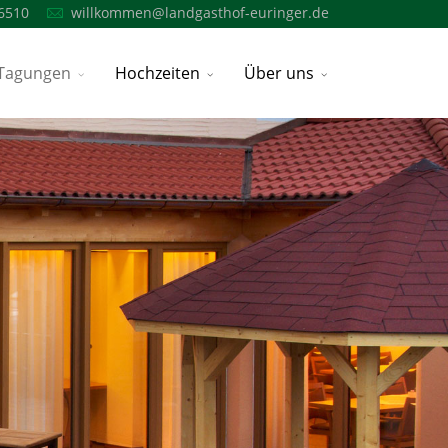
6510
willkommen@landgasthof-euringer.de
Tagungen
Hochzeiten
Über uns