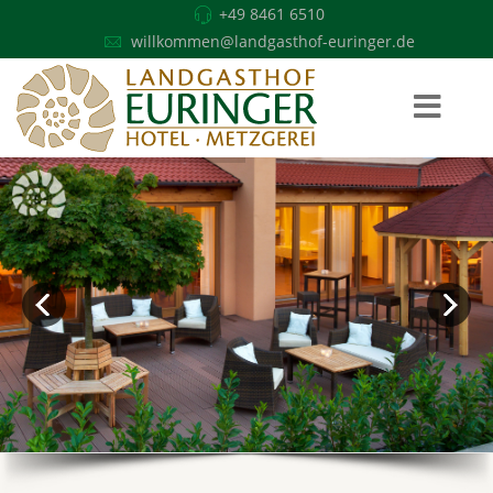
+49 8461 6510
willkommen@landgasthof-euringer.de