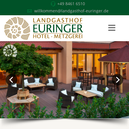
+49 8461 6510
willkommen@landgasthof-euringer.de