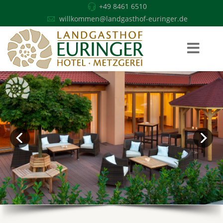
+49 8461 6510
willkommen@landgasthof-euringer.de