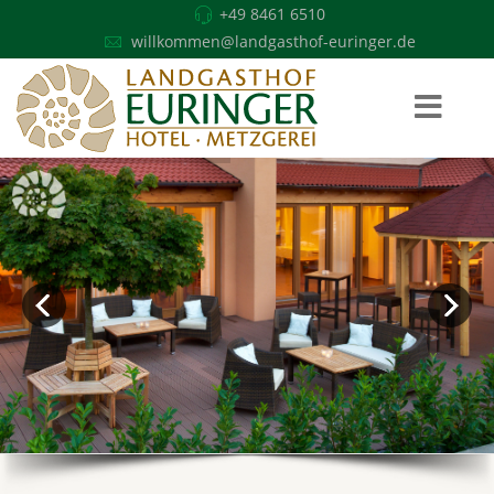
+49 8461 6510
willkommen@landgasthof-euringer.de