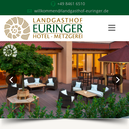
+49 8461 6510
willkommen@landgasthof-euringer.de