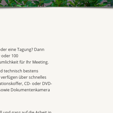
 oder eine Tagung? Dann
 oder 100
mlichkeit für Ihr Meeting.
d technisch bestens
d verfügen über schnelles
ationskoffer, CD- oder DVD-
r sowie Dokumentenkamera
l und ganz auf die Arbeit in