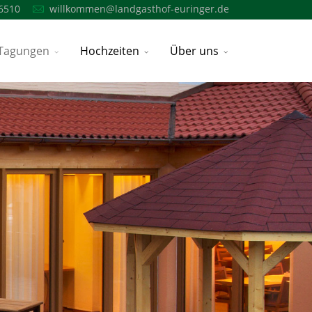
6510
willkommen@landgasthof-euringer.de
Tagungen
Hochzeiten
Über uns