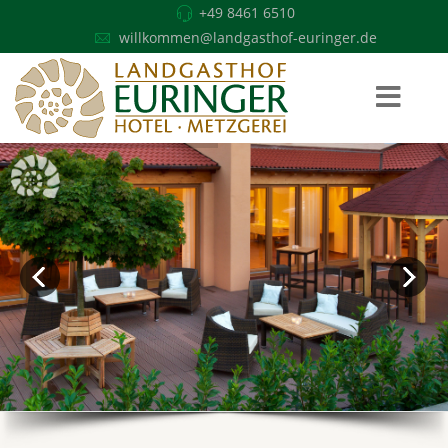
+49 8461 6510
willkommen@landgasthof-euringer.de