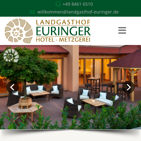
+49 8461 6510
willkommen@landgasthof-euringer.de