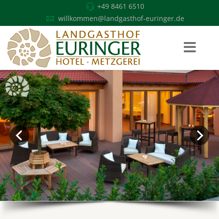
+49 8461 6510
willkommen@landgasthof-euringer.de