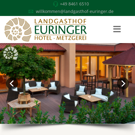
+49 8461 6510
willkommen@landgasthof-euringer.de