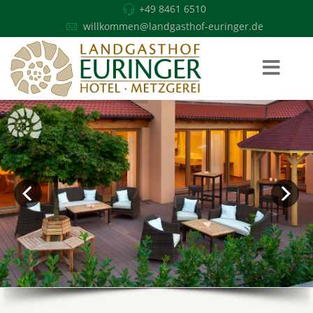
+49 8461 6510
willkommen@landgasthof-euringer.de