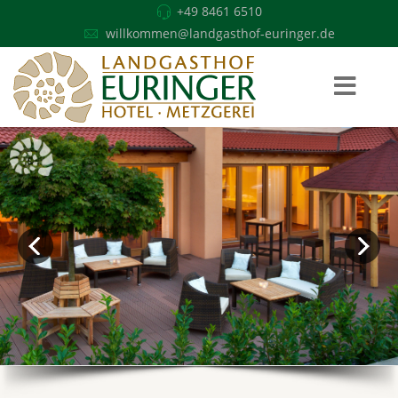
+49 8461 6510
willkommen@landgasthof-euringer.de