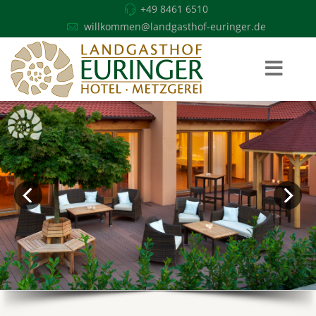
+49 8461 6510
willkommen@landgasthof-euringer.de