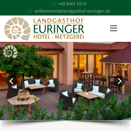
+49 8461 6510
willkommen@landgasthof-euringer.de