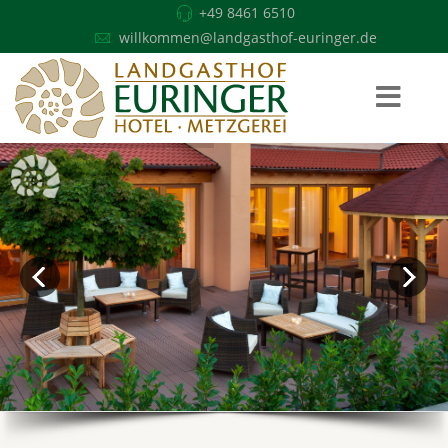
+49 8461 6510
willkommen@landgasthof-euringer.de