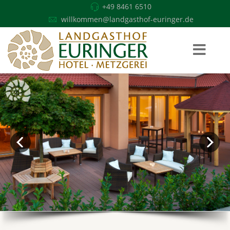
+49 8461 6510
willkommen@landgasthof-euringer.de