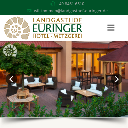
+49 8461 6510
willkommen@landgasthof-euringer.de