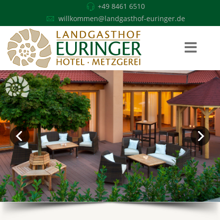
+49 8461 6510
willkommen@landgasthof-euringer.de