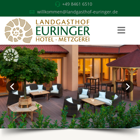
+49 8461 6510
willkommen@landgasthof-euringer.de