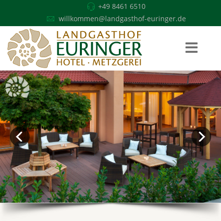
+49 8461 6510
willkommen@landgasthof-euringer.de