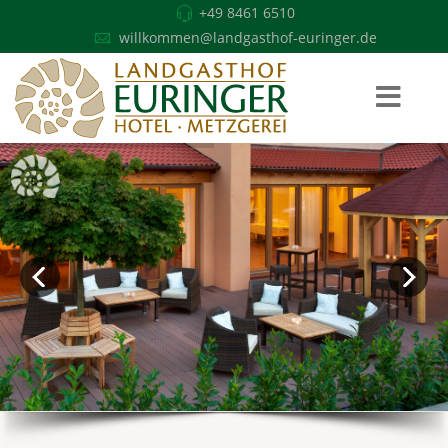
+49 8461 6510
willkommen@landgasthof-euringer.de