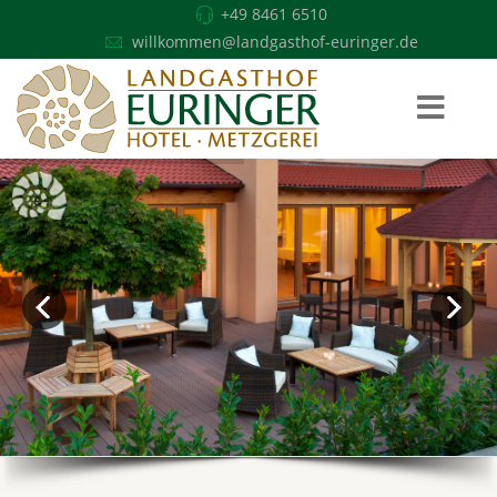
+49 8461 6510
willkommen@landgasthof-euringer.de