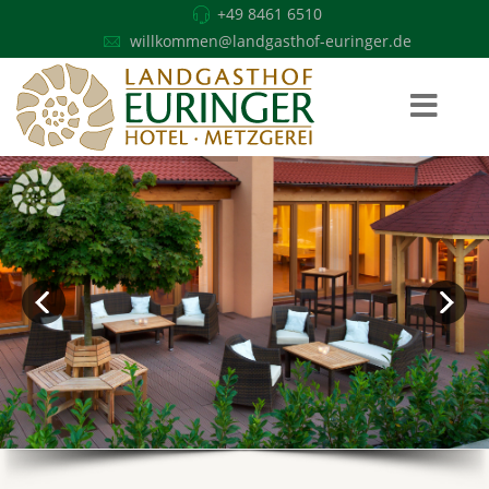
+49 8461 6510
willkommen@landgasthof-euringer.de