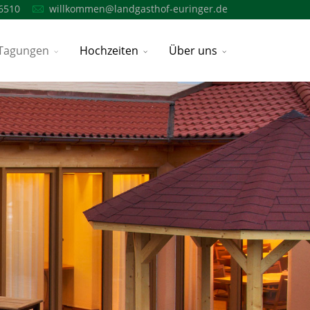
6510
willkommen@landgasthof-euringer.de
Tagungen
Hochzeiten
Über uns