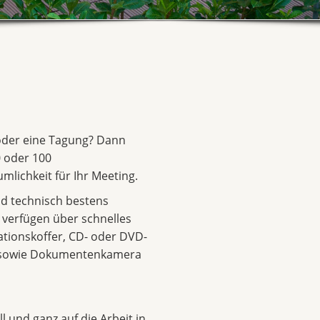
 oder eine Tagung? Dann
 oder 100
mlichkeit für Ihr Meeting.
d technisch bestens
d verfügen über schnelles
ationskoffer, CD- oder DVD-
r sowie Dokumentenkamera
l und ganz auf die Arbeit in