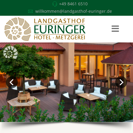
+49 8461 6510
willkommen@landgasthof-euringer.de