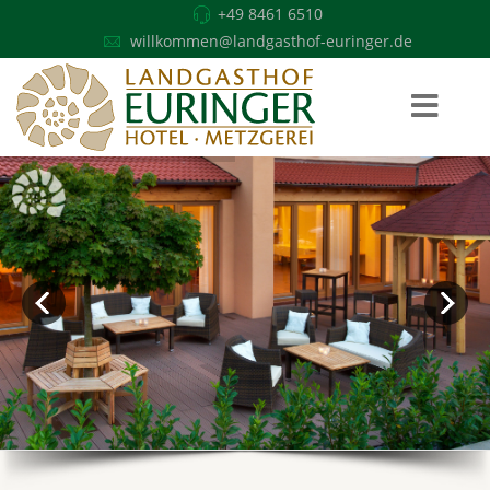
+49 8461 6510
willkommen@landgasthof-euringer.de