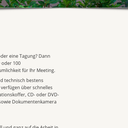
 oder eine Tagung? Dann
 oder 100
mlichkeit für Ihr Meeting.
d technisch bestens
d verfügen über schnelles
ationskoffer, CD- oder DVD-
r sowie Dokumentenkamera
l und ganz auf die Arbeit in