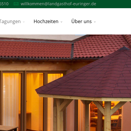
6510
willkommen@landgasthof-euringer.de
Tagungen
Hochzeiten
Über uns