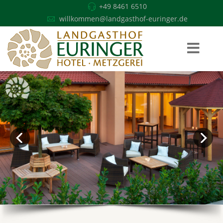
+49 8461 6510
willkommen@landgasthof-euringer.de