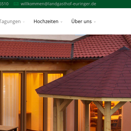
6510
willkommen@landgasthof-euringer.de
Tagungen
Hochzeiten
Über uns