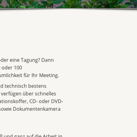
 oder eine Tagung? Dann
 oder 100
mlichkeit für Ihr Meeting.
d technisch bestens
d verfügen über schnelles
ationskoffer, CD- oder DVD-
r sowie Dokumentenkamera
l und ganz auf die Arbeit in