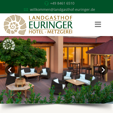
+49 8461 6510
willkommen@landgasthof-euringer.de