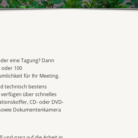
 oder eine Tagung? Dann
 oder 100
mlichkeit für Ihr Meeting.
d technisch bestens
d verfügen über schnelles
ationskoffer, CD- oder DVD-
r sowie Dokumentenkamera
l und ganz auf die Arbeit in