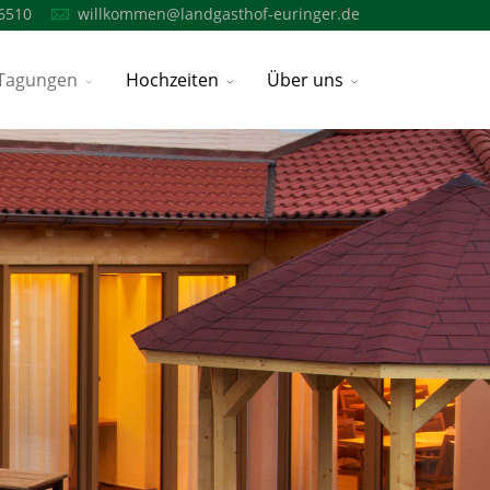
6510
willkommen@landgasthof-euringer.de
Tagungen
Hochzeiten
Über uns