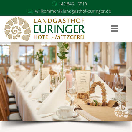
+49 8461 6510
willkommen@landgasthof-euringer.de