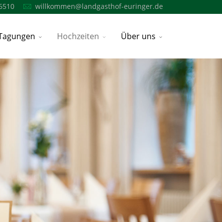
6510
willkommen@landgasthof-euringer.de
Tagungen
Hochzeiten
Über uns