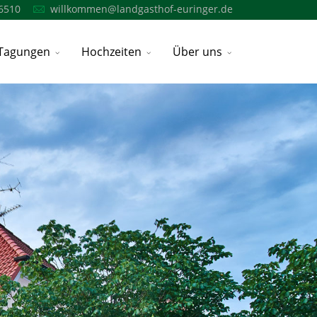
6510
willkommen@landgasthof-euringer.de
Tagungen
Hochzeiten
Über uns