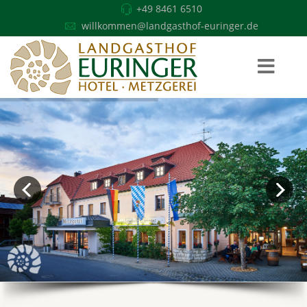
+49 8461 6510
willkommen@landgasthof-euringer.de