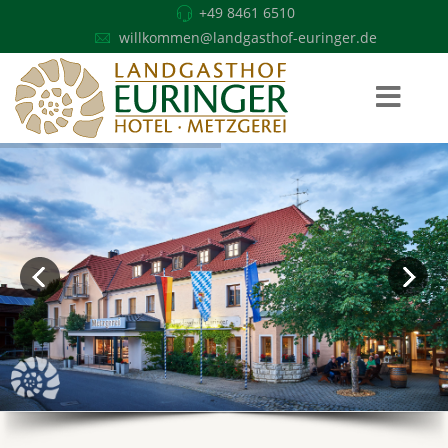
+49 8461 6510
willkommen@landgasthof-euringer.de